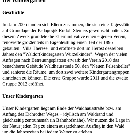
Der Kindergarten
Geschichte
Im Jahr 2005 fanden sich Eltern zusammen, die sich eine Tagesstätte
auf Grundlage der Pädagogik Rudolf Steiners gewünscht hatten. Zu
diesem Zweck gründete die Elterninitivative einen eigenen Verein,
renovierte größtenteils in Eigenleistung einen Teil der 1895
gebauten "Villa Therese" und eröffnete dort im Herbst desselben
Jahres den "Waldorfkindergarten Wurzelkinder". Wegen der vielen
Anfragen nach Betreuungsplätzen erwarb der Verein 2010 das
benachbarte Gebäude Waldhausstraße 50, den "Neuen Felsenkeller"
und sanierte die Räume, um dort zwei weitere Kindergartengruppen
einrichten zu können. Die erste Gruppe wurde 2011 und die zweite
Gruppe 2012 eröffnet.
Unser Kindergarten
Unser Kindergarten liegt am Ende der Waldhausstraße bzw. am
Anfang des Eichrodter Weges – idyllisch am Waldrand und
gleichzeitig zentrumsnah (in Bahnhofsnähe). Wir nutzen die Lage in
der Natur jeden Tag zu einem ausgedehnten Ausflug in den Wald,
um die Jahreszeiten bei jedem Wetter zu erleben.