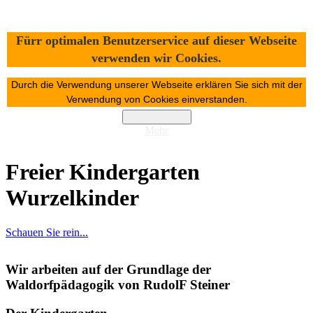
Freier Kindergarten
Fürr optimalen Benutzerservice auf dieser Webseite
Wurzelkinder
verwenden wir Cookies.
Durch die Verwendung unserer Webseite erklären Sie sich mit der
Home
Verwendung von Cookies einverstanden.
Unsere Kinderstube
Konzept
Einverstanden
Anmeldung und Beiträge
Mehr
Besonderheiten
Freier Kindergarten
Wurzelkinder
Schauen Sie rein...
Wir arbeiten auf der Grundlage der
Waldorfpädagogik von RudolF Steiner