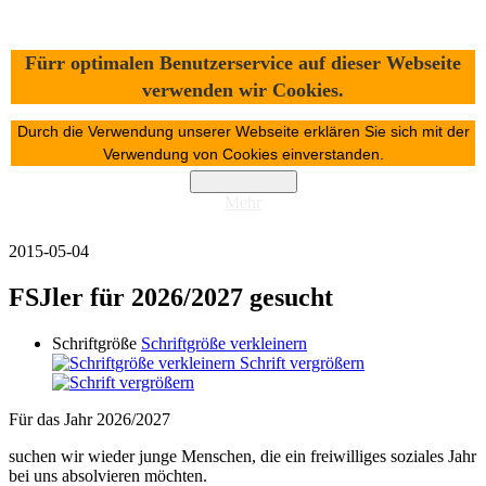
Freier Kindergarten
Fürr optimalen Benutzerservice auf dieser Webseite
Wurzelkinder
verwenden wir Cookies.
Durch die Verwendung unserer Webseite erklären Sie sich mit der
Home
Verwendung von Cookies einverstanden.
Unsere Kinderstube
Konzept
Einverstanden
Anmeldung und Beiträge
Mehr
Besonderheiten
2015-05-04
FSJler für 2026/2027 gesucht
Schriftgröße
Schriftgröße verkleinern
Schrift vergrößern
Für das Jahr 2026/2027
suchen wir wieder junge Menschen, die ein freiwilliges soziales Jahr
bei uns absolvieren möchten.